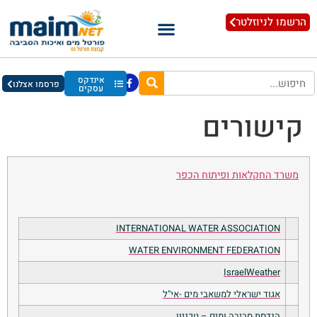
הרשמו לניוזלטר
אינדקס
פרסמו אצלנו
עסקים
קישורים
משרד החקלאות ופיתוח הכפר
INTERNATIONAL WATER ASSOCIATION
WATER ENVIRONMENT FEDERATION
IsraelWeather
אגוד ישראלי למשאבי מים -אי"ל
הנדסת סביבה ומים – טכניון