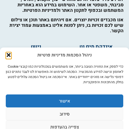
סביבתי, משפטי או אחר. השימוש במידע הוא באחריות
המשתמש ובכפוף לתקנון האתר ולמדיניות הפרטיות.
אנו מכבדים זכויות יוצרים. אם זיהיתם באתר תוכן או צילום
שיש לכם זכויות בו, ניתן לפנות אלינו באמצעות עמוד יצירת
הקשר.
אינדקס מים נט
ניווט
מים ובריאות
אינדקס עסקים
ניהול הסכמות מדיניות פרטיות
מים לחקלאות
לוח מודעות
פורום מים
צרו קשר
כדי לספק את החוויה הטובה ביותר, אנו משתמשים בטכנולוגיות כמו קובצי Cookie
לאחסון וגישה למידע מהמכשיר. הסכמה לשימוש זה מאפשרת לנו לעבד נתונים כגון
מי אנחנו
דפוסי גלישה או מזהים ייחודיים באתר. אי־הסכמה או ביטול הסכמה עלולים לפגוע
בחלק מהתכונות והפונקציות.
מידע
תקנון
הרשמה לניוזלטר
אישור
פרסמו אצלנו
הצהרת נגישות
סירוב
מדיניות פרטיות
צפייה בהעדפות