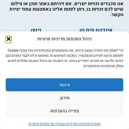
אנו מכבדים זכויות יוצרים. אם זיהיתם באתר תוכן או צילום
שיש לכם זכויות בו, ניתן לפנות אלינו באמצעות עמוד יצירת
הקשר.
אינדקס מים נט
ניווט
מים ובריאות
אינדקס עסקים
ניהול הסכמות מדיניות פרטיות
מים לחקלאות
לוח מודעות
פורום מים
צרו קשר
כדי לספק את החוויה הטובה ביותר, אנו משתמשים בטכנולוגיות כמו קובצי Cookie
לאחסון וגישה למידע מהמכשיר. הסכמה לשימוש זה מאפשרת לנו לעבד נתונים כגון
מי אנחנו
דפוסי גלישה או מזהים ייחודיים באתר. אי־הסכמה או ביטול הסכמה עלולים לפגוע
בחלק מהתכונות והפונקציות.
מידע
תקנון
הרשמה לניוזלטר
אישור
פרסמו אצלנו
הצהרת נגישות
סירוב
מדיניות פרטיות
צפייה בהעדפות
הצהרת פרטיות ומדיניות שמירה על נתונים אישיים
©כל הזכויות שמורות למים נט (נוסד בשנת 2007)
אתר: דיביין