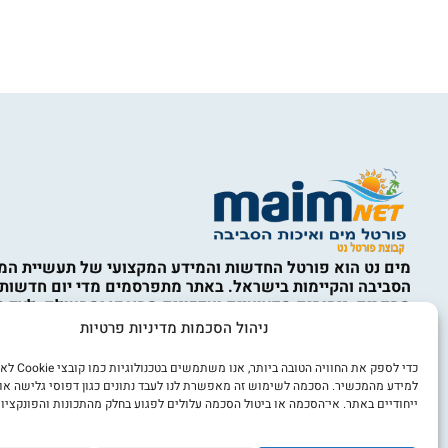
מים נט הוא פורטל החדשות והמידע המקצועי של תעשיית המי
הסביבה והקיימות בישראל. באתר מתפרסמים מדי יום חדשות,
מחקרים, ניתוחים מקצועיים ועדכונים מהארץ ומהעולם, לצד ס
המים, ההתפלה, תשתיות מים וביוב, השבת קולחין, השקיה, אי
ניהול הסכמות מדיניות פרטיות
איכות הסביבה, מחזור, טיפול בפסולת, קיימות, כלכלה מעגלית,
מים, חדשנות ורגולציה. התכנים באתר נועדו למידע כללי בלבד
כדי לספק את החוויה הט
מהווים ייעוץ מקצועי, הנדסי, סביבתי, משפטי או אחר. השימו
למידע מהמכשיר. הסכמה לשימוש זה מאפשרת לנו לעבד נתונים כגון דפוסי גלישה או
הוא באחריות המשתמש ובכפוף לתקנון האתר ולמדיניות הפרט
ייחודיים באתר. אי־הסכמה או ביטול הסכמה עלולים לפגוע בחלק מהתכונות והפונקציות
אנו מכבדים זכויות יוצרים. אם זיהיתם באתר תוכן או צילום ש