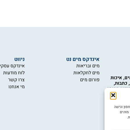
אינדקס מים נט
ניווט
מים ובריאות
אינדקס עסקי
מים לחקלאות
לוח מודעות
ם, איכות
פורום מים
צרו קשר
 כתבות,
מי אנחנו
יקור תחומי
כות המים,
 טכנולוגיות
 ואינם
ובה ביותר, אנו משתמשים בטכנולוגיות כמו קובצי Cookie לאחסון וגישה
ש במידע
 מזהים
יות.
.
יש לכם