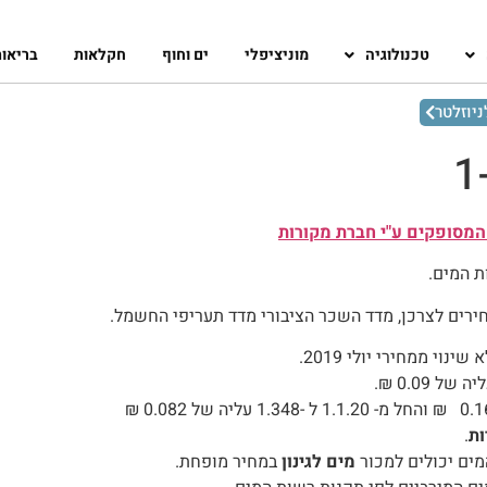
טכנולוגיה
מוניציפלי
ים וחוף
חקלאות
בריאו
יוזלטר
המסופקים ע"י חברת מקורות
ת המים.
ירים לצרכן, מדד השכר הציבורי מדד תעריפי החשמל.
י ממחירי יולי 2019.
ות
.
ים יכולים למכור
מים לגינון
במחיר מופחת.