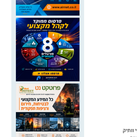
 וותיק