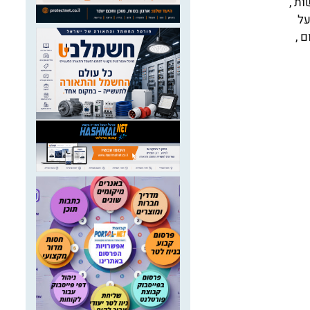
ת ,
על
 ,