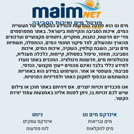
מים נט הוא פורטל החדשות והמידע המקצועי של תעשיית
המים, איכות הסביבה והקיימות בישראל. באתר מתפרסמים
מדי יום חדשות, כתבות, מחקרים, ניתוחים מקצועיים ועדכונים
מהארץ ומהעולם, לצד סיקור תחומי המים, ההתפלה, תשתיות
מים וביוב, השבת קולחין, השקיה, איכות המים, איכות
הסביבה, מחזור, טיפול בפסולת, קיימות, כלכלה מעגלית,
טכנולוגיות מים, חדשנות ורגולציה. התכנים באתר נועדו
למידע כללי בלבד ואינם מהווים ייעוץ מקצועי, הנדסי,
סביבתי, משפטי או אחר. השימוש במידע הוא באחריות
המשתמש ובכפוף לתקנון האתר ולמדיניות הפרטיות.
אנו מכבדים זכויות יוצרים. אם זיהיתם באתר תוכן או צילום
שיש לכם זכויות בו, ניתן לפנות אלינו באמצעות עמוד יצירת
הקשר.
אינדקס מים נט
ניווט
מים ובריאות
אינדקס עסקים
מים לחקלאות
לוח מודעות