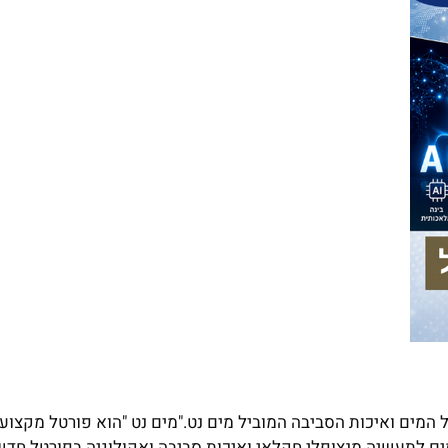
מים ואיכות הסביבה המוביל מים נט."מים נט "הוא פורטל מקצועי
ם לתעשיה.מנצופלי חקלאי ואיכות סביבה ואקולוגיה בפורטל חדשו