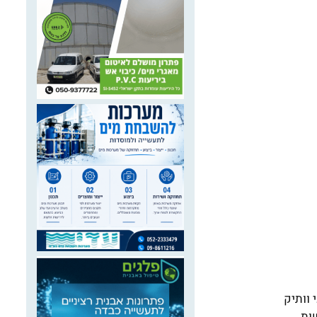
 וותיק
ת ,