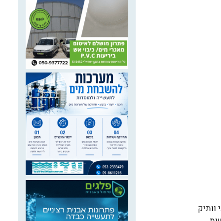
 וותיק
ת ,