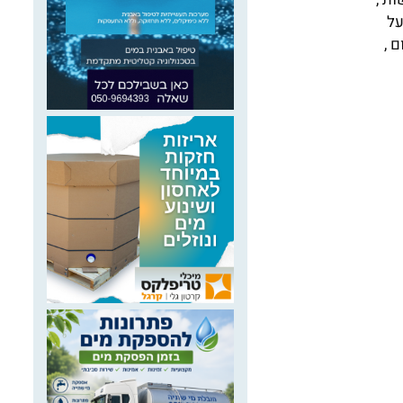
על
 ,