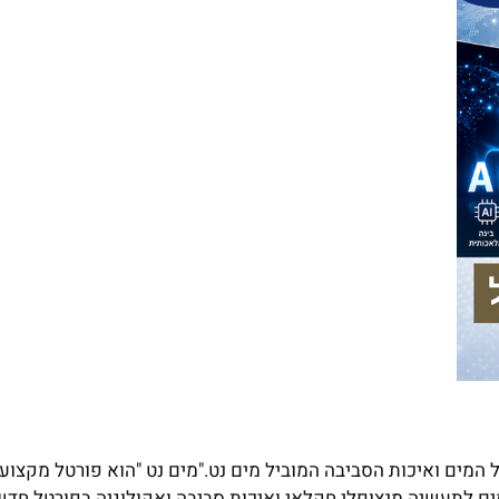
מים ואיכות הסביבה המוביל מים נט."מים נט "הוא פורטל מקצועי
ם לתעשיה.מנצופלי חקלאי ואיכות סביבה ואקולוגיה בפורטל חדשו