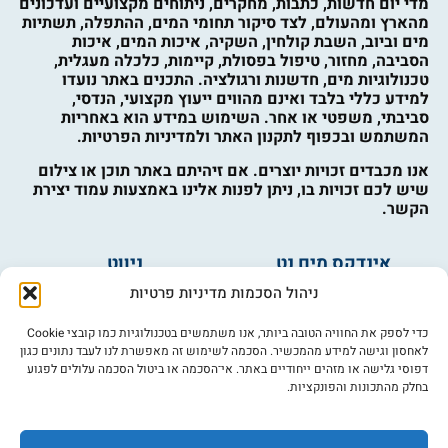
מדי יום חדשות, כתבות, מחקרים, ניתוחים מקצועיים ועדכונים
מהארץ ומהעולם, לצד סיקור תחומי המים, ההתפלה, תשתיות
מים וביוב, השבת קולחין, השקיה, איכות המים, איכות
הסביבה, מחזור, טיפול בפסולת, קיימות, כלכלה מעגלית,
טכנולוגיות מים, חדשנות ורגולציה. התכנים באתר נועדו
למידע כללי בלבד ואינם מהווים ייעוץ מקצועי, הנדסי,
סביבתי, משפטי או אחר. השימוש במידע הוא באחריות
המשתמש ובכפוף לתקנון האתר ולמדיניות הפרטיות.
אנו מכבדים זכויות יוצרים. אם זיהיתם באתר תוכן או צילום
שיש לכם זכויות בו, ניתן לפנות אלינו באמצעות עמוד יצירת
הקשר.
אינדקס מים נט
ניווט
מים ובריאות
אינדקס עסקים
ניהול הסכמות מדיניות פרטיות
מים לחקלאות
לוח מודעות
פורום מים
צרו קשר
כדי לספק את החוויה הטובה ביותר, אנו משתמשים בטכנולוגיות כמו קובצי Cookie
לאחסון וגישה למידע מהמכשיר. הסכמה לשימוש זה מאפשרת לנו לעבד נתונים כגון
מי אנחנו
דפוסי גלישה או מזהים ייחודיים באתר. אי־הסכמה או ביטול הסכמה עלולים לפגוע
בחלק מהתכונות והפונקציות.
מידע
תקנון
הרשמה לניוזלטר