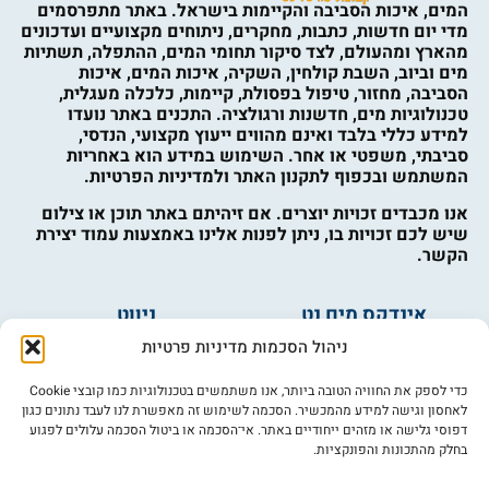
המים, איכות הסביבה והקיימות בישראל. באתר מתפרסמים
מדי יום חדשות, כתבות, מחקרים, ניתוחים מקצועיים ועדכונים
מהארץ ומהעולם, לצד סיקור תחומי המים, ההתפלה, תשתיות
מים וביוב, השבת קולחין, השקיה, איכות המים, איכות
הסביבה, מחזור, טיפול בפסולת, קיימות, כלכלה מעגלית,
טכנולוגיות מים, חדשנות ורגולציה. התכנים באתר נועדו
למידע כללי בלבד ואינם מהווים ייעוץ מקצועי, הנדסי,
סביבתי, משפטי או אחר. השימוש במידע הוא באחריות
המשתמש ובכפוף לתקנון האתר ולמדיניות הפרטיות.
אנו מכבדים זכויות יוצרים. אם זיהיתם באתר תוכן או צילום
שיש לכם זכויות בו, ניתן לפנות אלינו באמצעות עמוד יצירת
הקשר.
אינדקס מים נט
ניווט
מים ובריאות
אינדקס עסקים
ניהול הסכמות מדיניות פרטיות
מים לחקלאות
לוח מודעות
פורום מים
צרו קשר
כדי לספק את החוויה הטובה ביותר, אנו משתמשים בטכנולוגיות כמו קובצי Cookie
לאחסון וגישה למידע מהמכשיר. הסכמה לשימוש זה מאפשרת לנו לעבד נתונים כגון
מי אנחנו
דפוסי גלישה או מזהים ייחודיים באתר. אי־הסכמה או ביטול הסכמה עלולים לפגוע
בחלק מהתכונות והפונקציות.
מידע