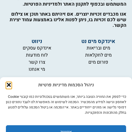
המשתמש ובכפוף לתקנון האתר ולמדיניות הפרטיות.
אנו מכבדים זכויות יוצרים. אם זיהיתם באתר תוכן או צילום
שיש לכם זכויות בו, ניתן לפנות אלינו באמצעות עמוד יצירת
הקשר.
אינדקס מים נט
ניווט
מים ובריאות
אינדקס עסקים
מים לחקלאות
לוח מודעות
פורום מים
צרו קשר
מי אנחנו
מידע
ניהול הסכמות מדיניות פרטיות
תקנון
הרשמה לניוזלטר
כדי לספק את החוויה הטובה ביותר, אנו משתמשים בטכנולוגיות כמו קובצי Cookie
פרסמו אצלנו
לאחסון וגישה למידע מהמכשיר. הסכמה לשימוש זה מאפשרת לנו לעבד נתונים כגון
דפוסי גלישה או מזהים ייחודיים באתר. אי־הסכמה או ביטול הסכמה עלולים לפגוע
הצהרת נגישות
בחלק מהתכונות והפונקציות.
מדיניות פרטיות
אישור