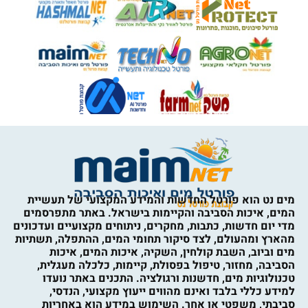
מים נט הוא פורטל החדשות והמידע המקצועי של תעשיית
המים, איכות הסביבה והקיימות בישראל. באתר מתפרסמים
מדי יום חדשות, כתבות, מחקרים, ניתוחים מקצועיים ועדכונים
מהארץ ומהעולם, לצד סיקור תחומי המים, ההתפלה, תשתיות
מים וביוב, השבת קולחין, השקיה, איכות המים, איכות
הסביבה, מחזור, טיפול בפסולת, קיימות, כלכלה מעגלית,
טכנולוגיות מים, חדשנות ורגולציה. התכנים באתר נועדו
למידע כללי בלבד ואינם מהווים ייעוץ מקצועי, הנדסי,
סביבתי, משפטי או אחר. השימוש במידע הוא באחריות