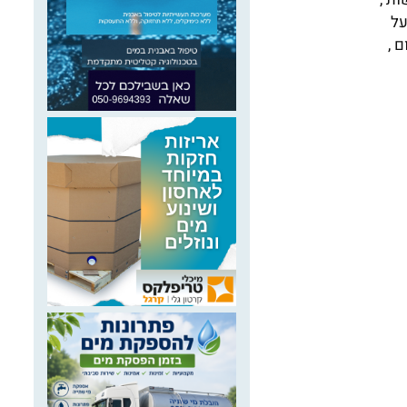
על
 ,