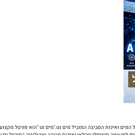
מים ואיכות הסביבה המוביל מים נט."מים נט "הוא פורטל מקצועי
ם לתעשיה.מנצופלי חקלאי ואיכות סביבה ואקולוגיה בפורטל חדשו