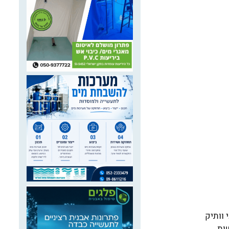
 וותיק
ת ,