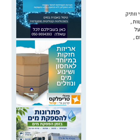
 וותיק
ת ,
על
 ,