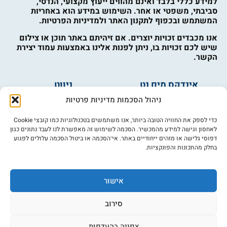
למידע כללי בלבד ואינם מהווים ייעוץ מקצועי, הנדסי,
סביבתי, משפטי או אחר. השימוש במידע הוא באחריות
המשתמש ובכפוף לתקנון האתר ולמדיניות הפרטיות.
אנו מכבדים זכויות יוצרים. אם זיהיתם באתר תוכן או צילום
שיש לכם זכויות בו, ניתן לפנות אלינו באמצעות עמוד יצירת
הקשר.
אינדקס מים נט
ניווט
מים ובריאות
אינדקס עסקים
ניהול הסכמות מדיניות פרטיות
מים לחקלאות
לוח מודעות
פורום מים
צרו קשר
כדי לספק את החוויה הטובה ביותר, אנו משתמשים בטכנולוגיות כמו קובצי Cookie
לאחסון וגישה למידע מהמכשיר. הסכמה לשימוש זה מאפשרת לנו לעבד נתונים כגון
מי אנחנו
דפוסי גלישה או מזהים ייחודיים באתר. אי־הסכמה או ביטול הסכמה עלולים לפגוע
בחלק מהתכונות והפונקציות.
מידע
תקנון
הרשמה לניוזלטר
אישור
פרסמו אצלנו
הצהרת נגישות
סירוב
מדיניות פרטיות
צפייה בהעדפות