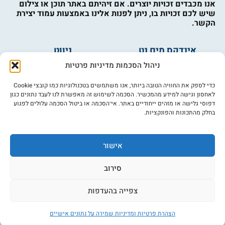
אנו מכבדים זכויות יוצרים. אם זיהיתם באתר תוכן או צילום
שיש לכם זכויות בו, ניתן לפנות אלינו באמצעות עמוד יצירת
הקשר.
אינדקס מים נט
ניווט
מים ובריאות
אינדקס עסקים
ניהול הסכמות מדיניות פרטיות
מים לחקלאות
לוח מודעות
פורום מים
צרו קשר
כדי לספק את החוויה הטובה ביותר, אנו משתמשים בטכנולוגיות כמו קובצי Cookie
לאחסון וגישה למידע מהמכשיר. הסכמה לשימוש זה מאפשרת לנו לעבד נתונים כגון
מי אנחנו
דפוסי גלישה או מזהים ייחודיים באתר. אי־הסכמה או ביטול הסכמה עלולים לפגוע
בחלק מהתכונות והפונקציות.
מידע
תקנון
הרשמה לניוזלטר
אישור
פרסמו אצלנו
הצהרת נגישות
סירוב
מדיניות פרטיות
צפייה בהעדפות
הצהרת פרטיות ומדיניות שמירה על נתונים אישיים
©כל הזכויות שמורות למים נט (נוסד בשנת 2007)
אתר: דיביין