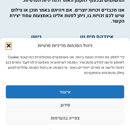
המשתמש ובכפוף לתקנון האתר ולמדיניות הפרטיות.
אנו מכבדים זכויות יוצרים. אם זיהיתם באתר תוכן או צילום
שיש לכם זכויות בו, ניתן לפנות אלינו באמצעות עמוד יצירת
הקשר.
אינדקס מים נט
ניווט
מים ובריאות
אינדקס עסקים
ניהול הסכמות מדיניות פרטיות
מים לחקלאות
לוח מודעות
פורום מים
צרו קשר
כדי לספק את החוויה הטובה ביותר, אנו משתמשים בטכנולוגיות כמו קובצי Cookie
לאחסון וגישה למידע מהמכשיר. הסכמה לשימוש זה מאפשרת לנו לעבד נתונים כגון
מי אנחנו
דפוסי גלישה או מזהים ייחודיים באתר. אי־הסכמה או ביטול הסכמה עלולים לפגוע
בחלק מהתכונות והפונקציות.
מידע
תקנון
הרשמה לניוזלטר
אישור
פרסמו אצלנו
הצהרת נגישות
סירוב
מדיניות פרטיות
צפייה בהעדפות