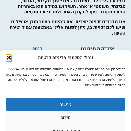
למידע כללי בלבד ואינם מהווים ייעוץ מקצועי, הנדסי,
סביבתי, משפטי או אחר. השימוש במידע הוא באחריות
המשתמש ובכפוף לתקנון האתר ולמדיניות הפרטיות.
אנו מכבדים זכויות יוצרים. אם זיהיתם באתר תוכן או צילום
שיש לכם זכויות בו, ניתן לפנות אלינו באמצעות עמוד יצירת
הקשר.
אינדקס מים נט
ניווט
מים ובריאות
אינדקס עסקים
ניהול הסכמות מדיניות פרטיות
מים לחקלאות
לוח מודעות
פורום מים
צרו קשר
כדי לספק את החוויה הטובה ביותר, אנו משתמשים בטכנולוגיות כמו קובצי Cookie
לאחסון וגישה למידע מהמכשיר. הסכמה לשימוש זה מאפשרת לנו לעבד נתונים כגון
מי אנחנו
דפוסי גלישה או מזהים ייחודיים באתר. אי־הסכמה או ביטול הסכמה עלולים לפגוע
בחלק מהתכונות והפונקציות.
מידע
תקנון
הרשמה לניוזלטר
אישור
פרסמו אצלנו
הצהרת נגישות
סירוב
מדיניות פרטיות
צפייה בהעדפות