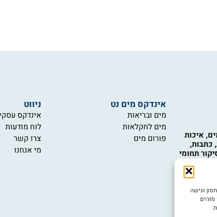
אינדקס מים נט
ניווט
מים ובריאות
אינדקס עסקי
מים לחקלאות
לוח מודעות
ם, איכות
פורום מים
צרו קשר
 כתבות,
מי אנחנו
יקור תחומי
כות המים,
 טכנולוגיות
 ואינם
ש במידע
ובה ביותר, אנו משתמשים בטכנולוגיות כמו קובצי Cookie לאחסון וגישה
יות.
 מזהים
.
יש לכם