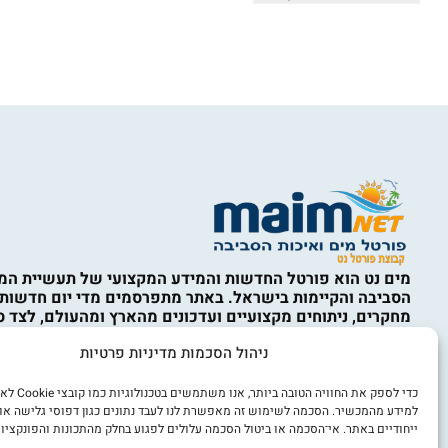
מים נט הוא פורטל החדשות והמידע המקצועי של תעשיית המי
הסביבה והקיימות בישראל. באתר מתפרסמים מדי יום חדשות,
מחקרים, ניתוחים מקצועיים ועדכונים מהארץ ומהעולם, לצד ס
המים, ההתפלה, תשתיות מים וביוב, השבת קולחין, השקיה, אי
ניהול הסכמות מדיניות פרטיות
איכות הסביבה, מחזור, טיפול בפסולת, קיימות, כלכלה מעגלית,
מים, חדשנות ורגולציה. התכנים באתר נועדו למידע כללי בלבד
מהווים ייעוץ מקצועי, הנדסי, סביבתי, משפטי או אחר. השימו
כדי לספק את החוויה הט
הוא באחריות המשתמש ובכפוף לתקנון האתר ולמדיניות הפרט
למידע מהמכשיר. הסכמה לשימוש זה מאפשרת לנו לעבד נתונים כגון דפוסי גלישה או
ייחודיים באתר. אי־הסכמה או ביטול הסכמה עלולים לפגוע בחלק מהתכונות והפונקציות
אנו מכבדים זכויות יוצרים. אם זיהיתם באתר תוכן או צילום ש