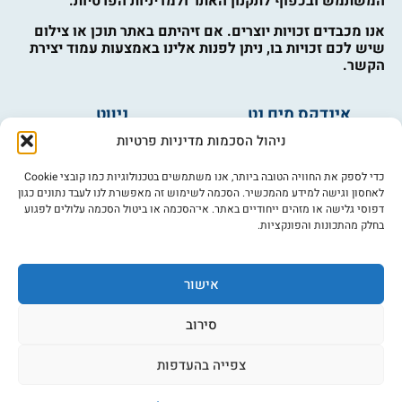
המשתמש ובכפוף לתקנון האתר ולמדיניות הפרטיות.
אנו מכבדים זכויות יוצרים. אם זיהיתם באתר תוכן או צילום
שיש לכם זכויות בו, ניתן לפנות אלינו באמצעות עמוד יצירת
הקשר.
אינדקס מים נט
ניווט
מים ובריאות
אינדקס עסקים
ניהול הסכמות מדיניות פרטיות
מים לחקלאות
לוח מודעות
פורום מים
צרו קשר
כדי לספק את החוויה הטובה ביותר, אנו משתמשים בטכנולוגיות כמו קובצי Cookie
לאחסון וגישה למידע מהמכשיר. הסכמה לשימוש זה מאפשרת לנו לעבד נתונים כגון
מי אנחנו
דפוסי גלישה או מזהים ייחודיים באתר. אי־הסכמה או ביטול הסכמה עלולים לפגוע
בחלק מהתכונות והפונקציות.
מידע
תקנון
הרשמה לניוזלטר
אישור
פרסמו אצלנו
הצהרת נגישות
סירוב
מדיניות פרטיות
צפייה בהעדפות