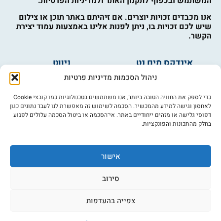
המשתמש ובכפוף לתקנון האתר ולמדיניות הפרטיות.
אנו מכבדים זכויות יוצרים. אם זיהיתם באתר תוכן או צילום
שיש לכם זכויות בו, ניתן לפנות אלינו באמצעות עמוד יצירת
הקשר.
אינדקס מים נט
ניווט
מים ובריאות
אינדקס עסקים
ניהול הסכמות מדיניות פרטיות
מים לחקלאות
לוח מודעות
פורום מים
צרו קשר
כדי לספק את החוויה הטובה ביותר, אנו משתמשים בטכנולוגיות כמו קובצי Cookie
לאחסון וגישה למידע מהמכשיר. הסכמה לשימוש זה מאפשרת לנו לעבד נתונים כגון
מי אנחנו
דפוסי גלישה או מזהים ייחודיים באתר. אי־הסכמה או ביטול הסכמה עלולים לפגוע
בחלק מהתכונות והפונקציות.
מידע
תקנון
הרשמה לניוזלטר
אישור
פרסמו אצלנו
הצהרת נגישות
סירוב
מדיניות פרטיות
צפייה בהעדפות