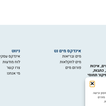
אינדקס מים נט
ניווט
מים ובריאות
אינדקס עסקי
מים לחקלאות
לוח מודעות
ם, איכות
פורום מים
צרו קשר
 כתבות,
מי אנחנו
יקור תחומי
כות המים,
 טכנולוגיות
 ואינם
ש במידע
ובה ביותר, אנו משתמשים בטכנולוגיות כמו קובצי Cookie לאחסון וגישה
יות.
 מזהים
.
יש לכם