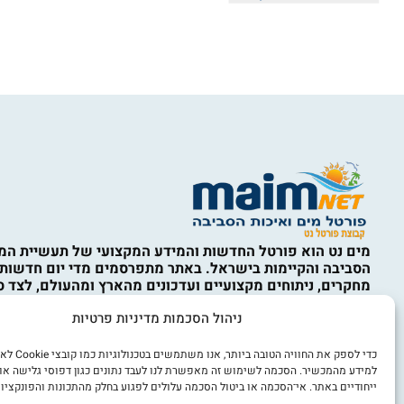
מים נט הוא פורטל החדשות והמידע המקצועי של תעשיית המי
הסביבה והקיימות בישראל. באתר מתפרסמים מדי יום חדשות,
מחקרים, ניתוחים מקצועיים ועדכונים מהארץ ומהעולם, לצד ס
המים, ההתפלה, תשתיות מים וביוב, השבת קולחין, השקיה, אי
ניהול הסכמות מדיניות פרטיות
איכות הסביבה, מחזור, טיפול בפסולת, קיימות, כלכלה מעגלית,
מים, חדשנות ורגולציה. התכנים באתר נועדו למידע כללי בלבד
מהווים ייעוץ מקצועי, הנדסי, סביבתי, משפטי או אחר. השימו
כדי לספק את החוויה הט
הוא באחריות המשתמש ובכפוף לתקנון האתר ולמדיניות הפרט
למידע מהמכשיר. הסכמה לשימוש זה מאפשרת לנו לעבד נתונים כגון דפוסי גלישה או
ייחודיים באתר. אי־הסכמה או ביטול הסכמה עלולים לפגוע בחלק מהתכונות והפונקציות
אנו מכבדים זכויות יוצרים. אם זיהיתם באתר תוכן או צילום ש