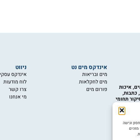
אינדקס מים נט
ניווט
מים ובריאות
אינדקס עסקי
מים לחקלאות
לוח מודעות
ם, איכות
פורום מים
צרו קשר
 כתבות,
מי אנחנו
יקור תחומי
כות המים,
 טכנולוגיות
 ואינם
ש במידע
ובה ביותר, אנו משתמשים בטכנולוגיות כמו קובצי Cookie לאחסון וגישה
יות.
 מזהים
.
יש לכם