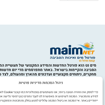
מים נט הוא פורטל החדשות והמידע המקצועי של תעשיית המי
הסביבה והקיימות בישראל. באתר מתפרסמים מדי יום חדשות,
מחקרים, ניתוחים מקצועיים ועדכונים מהארץ ומהעולם, לצד ס
המים, ההתפלה, תשתיות מים וביוב, השבת קולחין, השקיה, אי
ניהול הסכמות מדיניות פרטיות
איכות הסביבה, מחזור, טיפול בפסולת, קיימות, כלכלה מעגלית,
מים, חדשנות ורגולציה. התכנים באתר נועדו למידע כללי בלבד
מהווים ייעוץ מקצועי, הנדסי, סביבתי, משפטי או אחר. השימו
כדי לספק את החוויה הט
הוא באחריות המשתמש ובכפוף לתקנון האתר ולמדיניות הפרט
למידע מהמכשיר. הסכמה לשימוש זה מאפשרת לנו לעבד נתונים כגון דפוסי גלישה או
ייחודיים באתר. אי־הסכמה או ביטול הסכמה עלולים לפגוע בחלק מהתכונות והפונקציות
אנו מכבדים זכויות יוצרים. אם זיהיתם באתר תוכן או צילום ש