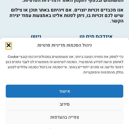
המשתמש ובכפוף לתקנון האתר ולמדיניות הפרטיות.
אנו מכבדים זכויות יוצרים. אם זיהיתם באתר תוכן או צילום
שיש לכם זכויות בו, ניתן לפנות אלינו באמצעות עמוד יצירת
הקשר.
אינדקס מים נט
ניווט
מים ובריאות
אינדקס עסקים
ניהול הסכמות מדיניות פרטיות
מים לחקלאות
לוח מודעות
פורום מים
צרו קשר
כדי לספק את החוויה הטובה ביותר, אנו משתמשים בטכנולוגיות כמו קובצי Cookie
לאחסון וגישה למידע מהמכשיר. הסכמה לשימוש זה מאפשרת לנו לעבד נתונים כגון
מי אנחנו
דפוסי גלישה או מזהים ייחודיים באתר. אי־הסכמה או ביטול הסכמה עלולים לפגוע
בחלק מהתכונות והפונקציות.
מידע
תקנון
הרשמה לניוזלטר
אישור
פרסמו אצלנו
הצהרת נגישות
סירוב
מדיניות פרטיות
צפייה בהעדפות