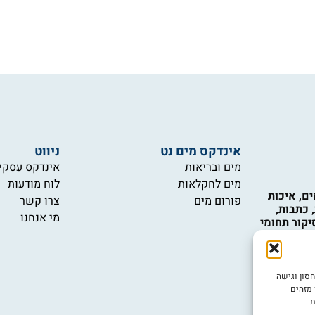
אינדקס מים נט
ניווט
מים ובריאות
אינדקס עסקי
מים לחקלאות
לוח מודעות
ם, איכות
פורום מים
צרו קשר
 כתבות,
מי אנחנו
יקור תחומי
כות המים,
 טכנולוגיות
 ואינם
ש במידע
ובה ביותר, אנו משתמשים בטכנולוגיות כמו קובצי Cookie לאחסון וגישה
יות.
 מזהים
.
יש לכם