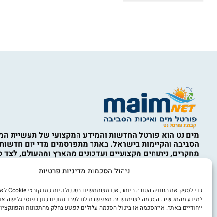
מים נט הוא פורטל החדשות והמידע המקצועי של תעשיית המי
הסביבה והקיימות בישראל. באתר מתפרסמים מדי יום חדשות,
מחקרים, ניתוחים מקצועיים ועדכונים מהארץ ומהעולם, לצד ס
המים, ההתפלה, תשתיות מים וביוב, השבת קולחין, השקיה, אי
ניהול הסכמות מדיניות פרטיות
איכות הסביבה, מחזור, טיפול בפסולת, קיימות, כלכלה מעגלית,
מים, חדשנות ורגולציה. התכנים באתר נועדו למידע כללי בלבד
מהווים ייעוץ מקצועי, הנדסי, סביבתי, משפטי או אחר. השימו
כדי לספק את החוויה הט
הוא באחריות המשתמש ובכפוף לתקנון האתר ולמדיניות הפרט
למידע מהמכשיר. הסכמה לשימוש זה מאפשרת לנו לעבד נתונים כגון דפוסי גלישה או
ייחודיים באתר. אי־הסכמה או ביטול הסכמה עלולים לפגוע בחלק מהתכונות והפונקציות
אנו מכבדים זכויות יוצרים. אם זיהיתם באתר תוכן או צילום ש