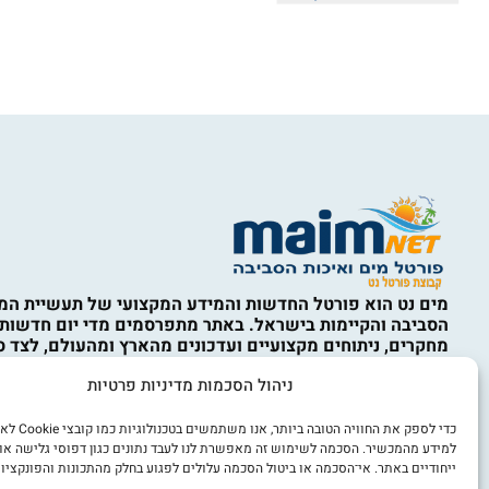
מים נט הוא פורטל החדשות והמידע המקצועי של תעשיית המי
הסביבה והקיימות בישראל. באתר מתפרסמים מדי יום חדשות,
מחקרים, ניתוחים מקצועיים ועדכונים מהארץ ומהעולם, לצד ס
המים, ההתפלה, תשתיות מים וביוב, השבת קולחין, השקיה, אי
ניהול הסכמות מדיניות פרטיות
איכות הסביבה, מחזור, טיפול בפסולת, קיימות, כלכלה מעגלית,
מים, חדשנות ורגולציה. התכנים באתר נועדו למידע כללי בלבד
מהווים ייעוץ מקצועי, הנדסי, סביבתי, משפטי או אחר. השימו
כדי לספק את החוויה הט
הוא באחריות המשתמש ובכפוף לתקנון האתר ולמדיניות הפרט
למידע מהמכשיר. הסכמה לשימוש זה מאפשרת לנו לעבד נתונים כגון דפוסי גלישה או
ייחודיים באתר. אי־הסכמה או ביטול הסכמה עלולים לפגוע בחלק מהתכונות והפונקציות
אנו מכבדים זכויות יוצרים. אם זיהיתם באתר תוכן או צילום ש