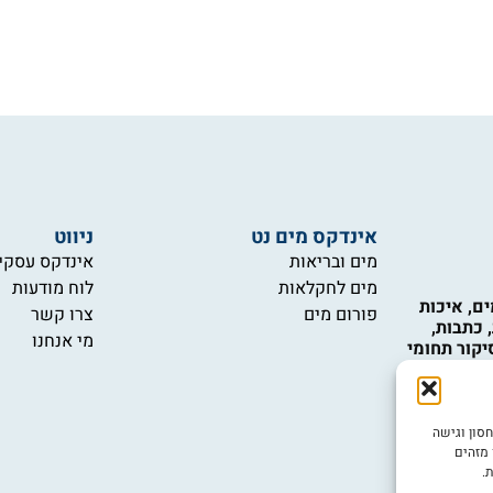
אינדקס מים נט
ניווט
מים ובריאות
אינדקס עסקי
מים לחקלאות
לוח מודעות
ם, איכות
פורום מים
צרו קשר
 כתבות,
מי אנחנו
יקור תחומי
כות המים,
 טכנולוגיות
 ואינם
ש במידע
ובה ביותר, אנו משתמשים בטכנולוגיות כמו קובצי Cookie לאחסון וגישה
יות.
 מזהים
.
יש לכם