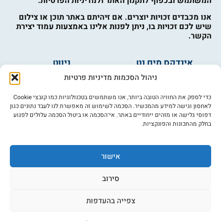
המשתמש ובכפוף לתקנון האתר ולמדיניות הפרטיות.
אנו מכבדים זכויות יוצרים. אם זיהיתם באתר תוכן או צילום
שיש לכם זכויות בו, ניתן לפנות אלינו באמצעות עמוד יצירת
הקשר.
אינדקס מים נט
ניווט
מים ובריאות
אינדקס עסקים
ניהול הסכמות מדיניות פרטיות
מים לחקלאות
לוח מודעות
פורום מים
צרו קשר
כדי לספק את החוויה הטובה ביותר, אנו משתמשים בטכנולוגיות כמו קובצי Cookie
לאחסון וגישה למידע מהמכשיר. הסכמה לשימוש זה מאפשרת לנו לעבד נתונים כגון
מי אנחנו
דפוסי גלישה או מזהים ייחודיים באתר. אי־הסכמה או ביטול הסכמה עלולים לפגוע
בחלק מהתכונות והפונקציות.
מידע
תקנון
הרשמה לניוזלטר
אישור
פרסמו אצלנו
הצהרת נגישות
סירוב
מדיניות פרטיות
צפייה בהעדפות