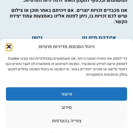
המשתמש ובכפוף לתקנון האתר ולמדיניות הפרטיות.
אנו מכבדים זכויות יוצרים. אם זיהיתם באתר תוכן או צילום
שיש לכם זכויות בו, ניתן לפנות אלינו באמצעות עמוד יצירת
הקשר.
אינדקס מים נט
ניווט
מים ובריאות
אינדקס עסקים
ניהול הסכמות מדיניות פרטיות
מים לחקלאות
לוח מודעות
פורום מים
צרו קשר
כדי לספק את החוויה הטובה ביותר, אנו משתמשים בטכנולוגיות כמו קובצי Cookie
לאחסון וגישה למידע מהמכשיר. הסכמה לשימוש זה מאפשרת לנו לעבד נתונים כגון
מי אנחנו
דפוסי גלישה או מזהים ייחודיים באתר. אי־הסכמה או ביטול הסכמה עלולים לפגוע
בחלק מהתכונות והפונקציות.
מידע
תקנון
הרשמה לניוזלטר
אישור
פרסמו אצלנו
הצהרת נגישות
סירוב
מדיניות פרטיות
צפייה בהעדפות