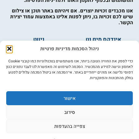
המשתמש ובכפוף לתקנון האתר ולמדיניות הפרטיות.
אנו מכבדים זכויות יוצרים. אם זיהיתם באתר תוכן או צילום
שיש לכם זכויות בו, ניתן לפנות אלינו באמצעות עמוד יצירת
הקשר.
אינדקס מים נט
ניווט
מים ובריאות
אינדקס עסקים
ניהול הסכמות מדיניות פרטיות
מים לחקלאות
לוח מודעות
פורום מים
צרו קשר
כדי לספק את החוויה הטובה ביותר, אנו משתמשים בטכנולוגיות כמו קובצי Cookie
לאחסון וגישה למידע מהמכשיר. הסכמה לשימוש זה מאפשרת לנו לעבד נתונים כגון
מי אנחנו
דפוסי גלישה או מזהים ייחודיים באתר. אי־הסכמה או ביטול הסכמה עלולים לפגוע
בחלק מהתכונות והפונקציות.
מידע
תקנון
הרשמה לניוזלטר
אישור
פרסמו אצלנו
הצהרת נגישות
סירוב
מדיניות פרטיות
צפייה בהעדפות