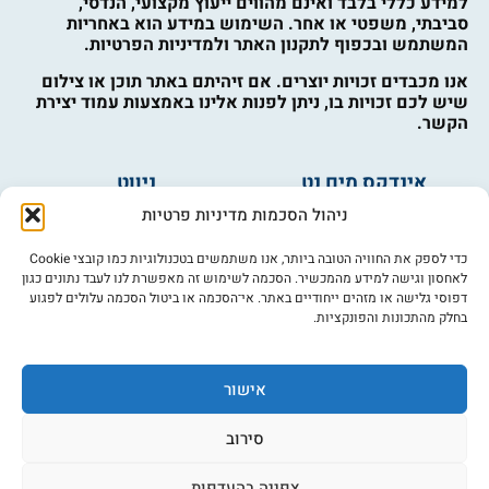
למידע כללי בלבד ואינם מהווים ייעוץ מקצועי, הנדסי,
סביבתי, משפטי או אחר. השימוש במידע הוא באחריות
המשתמש ובכפוף לתקנון האתר ולמדיניות הפרטיות.
אנו מכבדים זכויות יוצרים. אם זיהיתם באתר תוכן או צילום
שיש לכם זכויות בו, ניתן לפנות אלינו באמצעות עמוד יצירת
הקשר.
אינדקס מים נט
ניווט
מים ובריאות
אינדקס עסקים
ניהול הסכמות מדיניות פרטיות
מים לחקלאות
לוח מודעות
פורום מים
צרו קשר
כדי לספק את החוויה הטובה ביותר, אנו משתמשים בטכנולוגיות כמו קובצי Cookie
לאחסון וגישה למידע מהמכשיר. הסכמה לשימוש זה מאפשרת לנו לעבד נתונים כגון
מי אנחנו
דפוסי גלישה או מזהים ייחודיים באתר. אי־הסכמה או ביטול הסכמה עלולים לפגוע
בחלק מהתכונות והפונקציות.
מידע
תקנון
הרשמה לניוזלטר
אישור
פרסמו אצלנו
הצהרת נגישות
סירוב
מדיניות פרטיות
צפייה בהעדפות