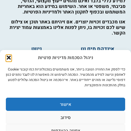
למידע כללי בלבד ואינם מהווים ייעוץ מקצועי, הנדסי,
סביבתי, משפטי או אחר. השימוש במידע הוא באחריות
המשתמש ובכפוף לתקנון האתר ולמדיניות הפרטיות.
אנו מכבדים זכויות יוצרים. אם זיהיתם באתר תוכן או צילום
שיש לכם זכויות בו, ניתן לפנות אלינו באמצעות עמוד יצירת
הקשר.
אינדקס מים נט
ניווט
מים ובריאות
אינדקס עסקים
ניהול הסכמות מדיניות פרטיות
מים לחקלאות
לוח מודעות
פורום מים
צרו קשר
כדי לספק את החוויה הטובה ביותר, אנו משתמשים בטכנולוגיות כמו קובצי Cookie
לאחסון וגישה למידע מהמכשיר. הסכמה לשימוש זה מאפשרת לנו לעבד נתונים כגון
מי אנחנו
דפוסי גלישה או מזהים ייחודיים באתר. אי־הסכמה או ביטול הסכמה עלולים לפגוע
בחלק מהתכונות והפונקציות.
מידע
תקנון
הרשמה לניוזלטר
אישור
פרסמו אצלנו
הצהרת נגישות
סירוב
מדיניות פרטיות
צפייה בהעדפות