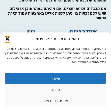
המשתמש ובכפוף לתקנון האתר ולמדיניות הפרטיות.
אנו מכבדים זכויות יוצרים. אם זיהיתם באתר תוכן או צילום
שיש לכם זכויות בו, ניתן לפנות אלינו באמצעות עמוד יצירת
הקשר.
אינדקס מים נט
ניווט
מים ובריאות
אינדקס עסקים
ניהול הסכמות מדיניות פרטיות
מים לחקלאות
לוח מודעות
פורום מים
צרו קשר
כדי לספק את החוויה הטובה ביותר, אנו משתמשים בטכנולוגיות כמו קובצי Cookie
לאחסון וגישה למידע מהמכשיר. הסכמה לשימוש זה מאפשרת לנו לעבד נתונים כגון
מי אנחנו
דפוסי גלישה או מזהים ייחודיים באתר. אי־הסכמה או ביטול הסכמה עלולים לפגוע
בחלק מהתכונות והפונקציות.
מידע
תקנון
הרשמה לניוזלטר
אישור
פרסמו אצלנו
הצהרת נגישות
סירוב
מדיניות פרטיות
צפייה בהעדפות