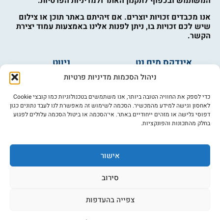
המשתמש ובכפוף לתקנון האתר ולמדיניות הפרטיות.
אנו מכבדים זכויות יוצרים. אם זיהיתם באתר תוכן או צילום
שיש לכם זכויות בו, ניתן לפנות אלינו באמצעות עמוד יצירת
הקשר.
אינדקס מים נט
ניווט
מים ובריאות
אינדקס עסקים
ניהול הסכמות מדיניות פרטיות
מים לחקלאות
לוח מודעות
פורום מים
צרו קשר
כדי לספק את החוויה הטובה ביותר, אנו משתמשים בטכנולוגיות כמו קובצי Cookie
לאחסון וגישה למידע מהמכשיר. הסכמה לשימוש זה מאפשרת לנו לעבד נתונים כגון
מי אנחנו
דפוסי גלישה או מזהים ייחודיים באתר. אי־הסכמה או ביטול הסכמה עלולים לפגוע
בחלק מהתכונות והפונקציות.
מידע
תקנון
הרשמה לניוזלטר
אישור
פרסמו אצלנו
הצהרת נגישות
סירוב
מדיניות פרטיות
צפייה בהעדפות