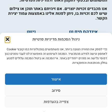
המשתמש ובכפוף לתקנון האתר ולמדיניות הפרטיות.
אנו מכבדים זכויות יוצרים. אם זיהיתם באתר תוכן או צילום
שיש לכם זכויות בו, ניתן לפנות אלינו באמצעות עמוד יצירת
הקשר.
אינדקס מים נט
ניווט
מים ובריאות
אינדקס עסקים
ניהול הסכמות מדיניות פרטיות
מים לחקלאות
לוח מודעות
פורום מים
צרו קשר
כדי לספק את החוויה הטובה ביותר, אנו משתמשים בטכנולוגיות כמו קובצי Cookie
לאחסון וגישה למידע מהמכשיר. הסכמה לשימוש זה מאפשרת לנו לעבד נתונים כגון
מי אנחנו
דפוסי גלישה או מזהים ייחודיים באתר. אי־הסכמה או ביטול הסכמה עלולים לפגוע
בחלק מהתכונות והפונקציות.
מידע
תקנון
הרשמה לניוזלטר
אישור
פרסמו אצלנו
הצהרת נגישות
סירוב
מדיניות פרטיות
צפייה בהעדפות