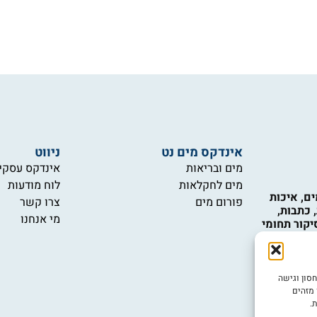
אינדקס מים נט
ניווט
מים ובריאות
אינדקס עסקי
מים לחקלאות
לוח מודעות
ם, איכות
פורום מים
צרו קשר
 כתבות,
מי אנחנו
יקור תחומי
כות המים,
 טכנולוגיות
 ואינם
ש במידע
ובה ביותר, אנו משתמשים בטכנולוגיות כמו קובצי Cookie לאחסון וגישה
יות.
 מזהים
.
יש לכם