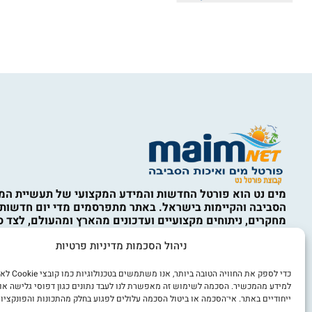
מים נט הוא פורטל החדשות והמידע המקצועי של תעשיית המי
הסביבה והקיימות בישראל. באתר מתפרסמים מדי יום חדשות,
מחקרים, ניתוחים מקצועיים ועדכונים מהארץ ומהעולם, לצד ס
המים, ההתפלה, תשתיות מים וביוב, השבת קולחין, השקיה, אי
ניהול הסכמות מדיניות פרטיות
איכות הסביבה, מחזור, טיפול בפסולת, קיימות, כלכלה מעגלית,
מים, חדשנות ורגולציה. התכנים באתר נועדו למידע כללי בלבד
מהווים ייעוץ מקצועי, הנדסי, סביבתי, משפטי או אחר. השימו
כדי לספק את החוויה הט
הוא באחריות המשתמש ובכפוף לתקנון האתר ולמדיניות הפרט
למידע מהמכשיר. הסכמה לשימוש זה מאפשרת לנו לעבד נתונים כגון דפוסי גלישה או
ייחודיים באתר. אי־הסכמה או ביטול הסכמה עלולים לפגוע בחלק מהתכונות והפונקציות
אנו מכבדים זכויות יוצרים. אם זיהיתם באתר תוכן או צילום ש