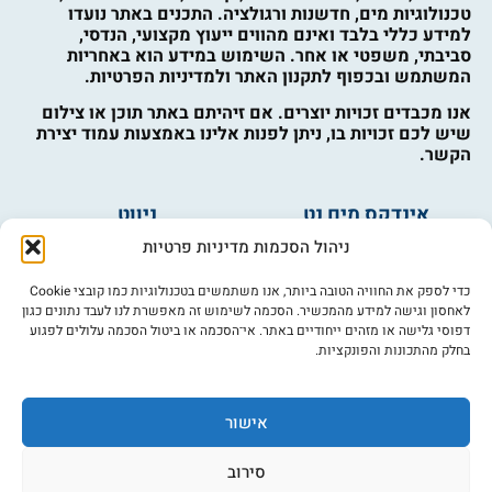
טכנולוגיות מים, חדשנות ורגולציה. התכנים באתר נועדו
למידע כללי בלבד ואינם מהווים ייעוץ מקצועי, הנדסי,
סביבתי, משפטי או אחר. השימוש במידע הוא באחריות
המשתמש ובכפוף לתקנון האתר ולמדיניות הפרטיות.
אנו מכבדים זכויות יוצרים. אם זיהיתם באתר תוכן או צילום
שיש לכם זכויות בו, ניתן לפנות אלינו באמצעות עמוד יצירת
הקשר.
אינדקס מים נט
ניווט
מים ובריאות
אינדקס עסקים
ניהול הסכמות מדיניות פרטיות
מים לחקלאות
לוח מודעות
פורום מים
צרו קשר
כדי לספק את החוויה הטובה ביותר, אנו משתמשים בטכנולוגיות כמו קובצי Cookie
לאחסון וגישה למידע מהמכשיר. הסכמה לשימוש זה מאפשרת לנו לעבד נתונים כגון
מי אנחנו
דפוסי גלישה או מזהים ייחודיים באתר. אי־הסכמה או ביטול הסכמה עלולים לפגוע
בחלק מהתכונות והפונקציות.
מידע
תקנון
הרשמה לניוזלטר
אישור
פרסמו אצלנו
הצהרת נגישות
סירוב