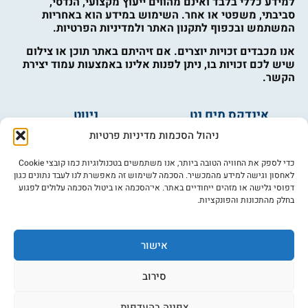
למידע כללי בלבד ואינם מהווים ייעוץ מקצועי, הנדסי,
סביבתי, משפטי או אחר. השימוש במידע הוא באחריות
המשתמש ובכפוף לתקנון האתר ולמדיניות הפרטיות.
אנו מכבדים זכויות יוצרים. אם זיהיתם באתר תוכן או צילום
שיש לכם זכויות בו, ניתן לפנות אלינו באמצעות עמוד יצירת
הקשר.
אינדקס מים נט
ניווט
מים ובריאות
אינדקס עסקים
ניהול הסכמות מדיניות פרטיות
מים לחקלאות
לוח מודעות
פורום מים
צרו קשר
כדי לספק את החוויה הטובה ביותר, אנו משתמשים בטכנולוגיות כמו קובצי Cookie
לאחסון וגישה למידע מהמכשיר. הסכמה לשימוש זה מאפשרת לנו לעבד נתונים כגון
מי אנחנו
דפוסי גלישה או מזהים ייחודיים באתר. אי־הסכמה או ביטול הסכמה עלולים לפגוע
בחלק מהתכונות והפונקציות.
מידע
תקנון
הרשמה לניוזלטר
אישור
פרסמו אצלנו
הצהרת נגישות
סירוב
מדיניות פרטיות
צפייה בהעדפות