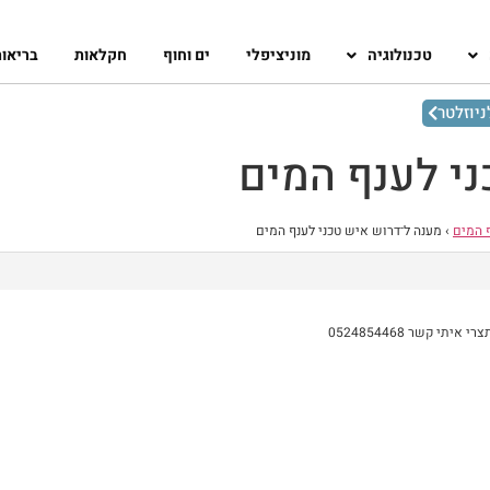
טכנולוגיה
מוניציפלי
ים וחוף
חקלאות
בריאו
יוזלטר
י לענף המים
 המים
›
מענה ל־דרוש איש טכני לענף המים
 קשר 0524854468