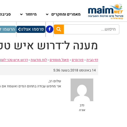
מאמרים ומחקרים
מיחזור
סביבה
פרסמו אצלנו
הרשמו לנ
מענה ל־דרוש איש טכנ
דף הבית
›
פורומים
›
פאנל מומחים
›
לוח מודעות
›
דרוש איש טכני לענף
14 באוגוסט 2018 בשעה 5:36
שלום רב,
אני מחפש עבודה בתחום המים ואשמח אם תצרי איתי
נדב
אורח