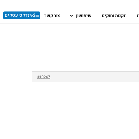
אינדקס עסקים
ת
תקנות וחוקים
שימושון
צור קשר
#19267