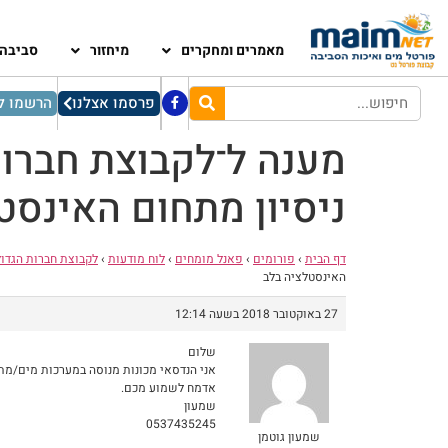
מאמרים ומחקרים
מיחזור
סביבה
פרסמו אצלנו
הרשמו לנ
מענה ל־לקבוצת חברות
ניסיון מתחום האינסט
דף הבית
›
פורומים
›
פאנל מומחים
›
לוח מודעות
›
לקבוצת חברות הגדול
האינסטלציה בלב
27 באוקטובר 2018 בשעה 12:14
שלום
אני הנדסאי מכונות מנוסה במערכות מים/מתק
אדמח לשמוע מכם.
שמעון
0537435245
שמעון גוטמן