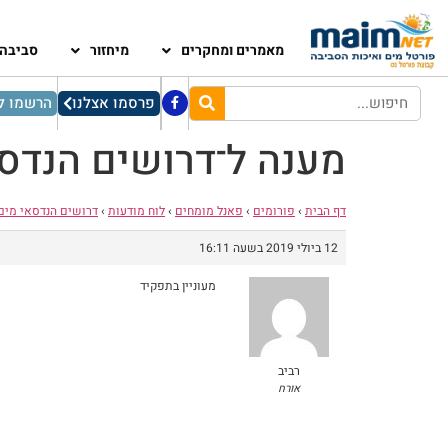
מאמרים ומחקרים
מיחזור
סביבה
פרסמו אצלנו
הרשמו לנ
מענה ל־דרושים הנדס
דף הבית
›
פורומים
›
פאנל מומחים
›
לוח מודעות
›
דרושים הנדסאי מים
12 ביולי 2019 בשעה 16:11
מעוניין בתפקיד
רביב
אורח