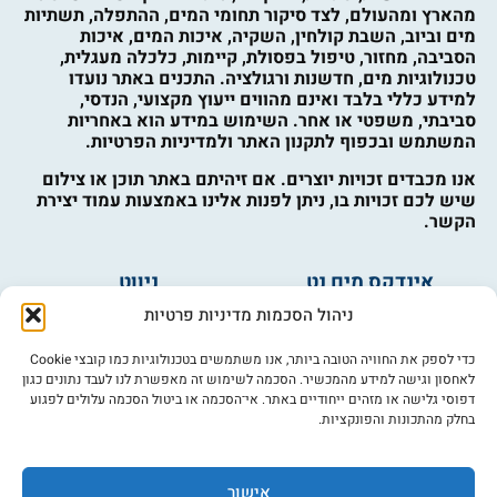
מהארץ ומהעולם, לצד סיקור תחומי המים, ההתפלה, תשתיות
מים וביוב, השבת קולחין, השקיה, איכות המים, איכות
הסביבה, מחזור, טיפול בפסולת, קיימות, כלכלה מעגלית,
טכנולוגיות מים, חדשנות ורגולציה. התכנים באתר נועדו
למידע כללי בלבד ואינם מהווים ייעוץ מקצועי, הנדסי,
סביבתי, משפטי או אחר. השימוש במידע הוא באחריות
המשתמש ובכפוף לתקנון האתר ולמדיניות הפרטיות.
אנו מכבדים זכויות יוצרים. אם זיהיתם באתר תוכן או צילום
שיש לכם זכויות בו, ניתן לפנות אלינו באמצעות עמוד יצירת
הקשר.
אינדקס מים נט
ניווט
מים ובריאות
אינדקס עסקים
ניהול הסכמות מדיניות פרטיות
מים לחקלאות
לוח מודעות
פורום מים
צרו קשר
כדי לספק את החוויה הטובה ביותר, אנו משתמשים בטכנולוגיות כמו קובצי Cookie
לאחסון וגישה למידע מהמכשיר. הסכמה לשימוש זה מאפשרת לנו לעבד נתונים כגון
מי אנחנו
דפוסי גלישה או מזהים ייחודיים באתר. אי־הסכמה או ביטול הסכמה עלולים לפגוע
בחלק מהתכונות והפונקציות.
מידע
תקנון
הרשמה לניוזלטר
אישור