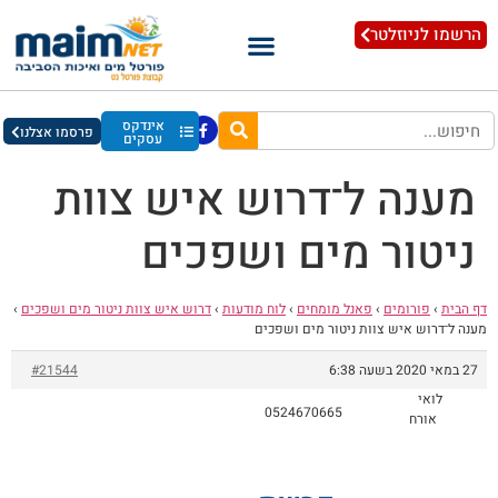
הרשמו לניוזלטר
אינדקס
פרסמו אצלנו
עסקים
מענה ל־דרוש איש צוות
ניטור מים ושפכים
דף הבית
›
פורומים
›
פאנל מומחים
›
לוח מודעות
›
דרוש איש צוות ניטור מים ושפכים
›
מענה ל־דרוש איש צוות ניטור מים ושפכים
27 במאי 2020 בשעה 6:38
#21544
לואי
0524670665
אורח