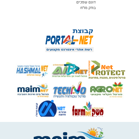
דוגם שפכים
בודק מז״ח