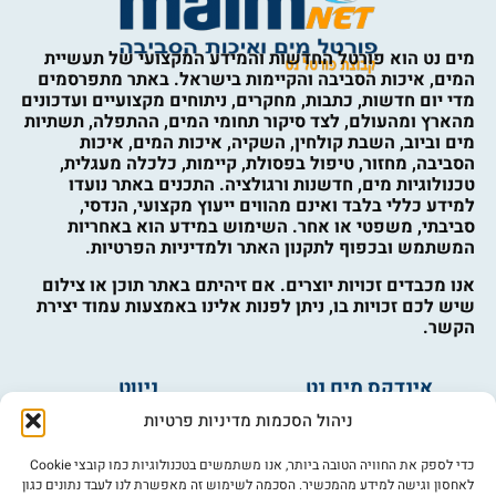
מים נט הוא פורטל החדשות והמידע המקצועי של תעשיית
המים, איכות הסביבה והקיימות בישראל. באתר מתפרסמים
מדי יום חדשות, כתבות, מחקרים, ניתוחים מקצועיים ועדכונים
מהארץ ומהעולם, לצד סיקור תחומי המים, ההתפלה, תשתיות
מים וביוב, השבת קולחין, השקיה, איכות המים, איכות
הסביבה, מחזור, טיפול בפסולת, קיימות, כלכלה מעגלית,
טכנולוגיות מים, חדשנות ורגולציה. התכנים באתר נועדו
למידע כללי בלבד ואינם מהווים ייעוץ מקצועי, הנדסי,
סביבתי, משפטי או אחר. השימוש במידע הוא באחריות
המשתמש ובכפוף לתקנון האתר ולמדיניות הפרטיות.
אנו מכבדים זכויות יוצרים. אם זיהיתם באתר תוכן או צילום
שיש לכם זכויות בו, ניתן לפנות אלינו באמצעות עמוד יצירת
הקשר.
אינדקס מים נט
ניווט
מים ובריאות
אינדקס עסקים
ניהול הסכמות מדיניות פרטיות
מים לחקלאות
לוח מודעות
פורום מים
צרו קשר
כדי לספק את החוויה הטובה ביותר, אנו משתמשים בטכנולוגיות כמו קובצי Cookie
לאחסון וגישה למידע מהמכשיר. הסכמה לשימוש זה מאפשרת לנו לעבד נתונים כגון
מי אנחנו