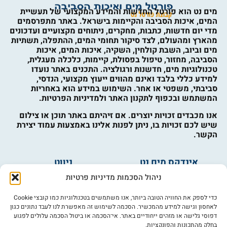
מים נט הוא פורטל החדשות והמידע המקצועי של תעשיית
המים, איכות הסביבה והקיימות בישראל. באתר מתפרסמים
מדי יום חדשות, כתבות, מחקרים, ניתוחים מקצועיים ועדכונים
מהארץ ומהעולם, לצד סיקור תחומי המים, ההתפלה, תשתיות
מים וביוב, השבת קולחין, השקיה, איכות המים, איכות
הסביבה, מחזור, טיפול בפסולת, קיימות, כלכלה מעגלית,
טכנולוגיות מים, חדשנות ורגולציה. התכנים באתר נועדו
למידע כללי בלבד ואינם מהווים ייעוץ מקצועי, הנדסי,
סביבתי, משפטי או אחר. השימוש במידע הוא באחריות
המשתמש ובכפוף לתקנון האתר ולמדיניות הפרטיות.
אנו מכבדים זכויות יוצרים. אם זיהיתם באתר תוכן או צילום
שיש לכם זכויות בו, ניתן לפנות אלינו באמצעות עמוד יצירת
הקשר.
אינדקס מים נט
ניווט
מים ובריאות
אינדקס עסקים
ניהול הסכמות מדיניות פרטיות
מים לחקלאות
לוח מודעות
פורום מים
צרו קשר
כדי לספק את החוויה הטובה ביותר, אנו משתמשים בטכנולוגיות כמו קובצי Cookie
לאחסון וגישה למידע מהמכשיר. הסכמה לשימוש זה מאפשרת לנו לעבד נתונים כגון
מי אנחנו
דפוסי גלישה או מזהים ייחודיים באתר. אי־הסכמה או ביטול הסכמה עלולים לפגוע
בחלק מהתכונות והפונקציות.