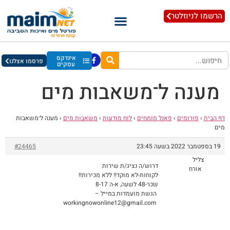
הרשמו לניוזלטר
אינדקס
פרסמו אצלנו
עסקים
מענה ל־משאבות מים
דף הבית
›
פורומים
›
פאנל מומחים
›
לוח מודעות
›
משאבות מים
›
מענה ל־משאבות
מים
19 בספטמבר 2022 בשעה 23:45
#24465
צליל
דרוש/ה נציג/ת שירות
אורח
לקוחות-לא מוקד!! ללא מכירות!!
שכר-48 לשעה, א-ה 8-17
הגשת מועמדות במייל –
workingnowonline12@gmail.com