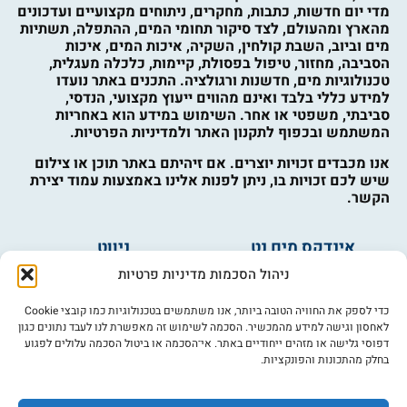
מדי יום חדשות, כתבות, מחקרים, ניתוחים מקצועיים ועדכונים
מהארץ ומהעולם, לצד סיקור תחומי המים, ההתפלה, תשתיות
מים וביוב, השבת קולחין, השקיה, איכות המים, איכות
הסביבה, מחזור, טיפול בפסולת, קיימות, כלכלה מעגלית,
טכנולוגיות מים, חדשנות ורגולציה. התכנים באתר נועדו
למידע כללי בלבד ואינם מהווים ייעוץ מקצועי, הנדסי,
סביבתי, משפטי או אחר. השימוש במידע הוא באחריות
המשתמש ובכפוף לתקנון האתר ולמדיניות הפרטיות.
אנו מכבדים זכויות יוצרים. אם זיהיתם באתר תוכן או צילום
שיש לכם זכויות בו, ניתן לפנות אלינו באמצעות עמוד יצירת
הקשר.
אינדקס מים נט
ניווט
מים ובריאות
אינדקס עסקים
ניהול הסכמות מדיניות פרטיות
מים לחקלאות
לוח מודעות
פורום מים
צרו קשר
כדי לספק את החוויה הטובה ביותר, אנו משתמשים בטכנולוגיות כמו קובצי Cookie
לאחסון וגישה למידע מהמכשיר. הסכמה לשימוש זה מאפשרת לנו לעבד נתונים כגון
מי אנחנו
דפוסי גלישה או מזהים ייחודיים באתר. אי־הסכמה או ביטול הסכמה עלולים לפגוע
בחלק מהתכונות והפונקציות.
מידע
תקנון