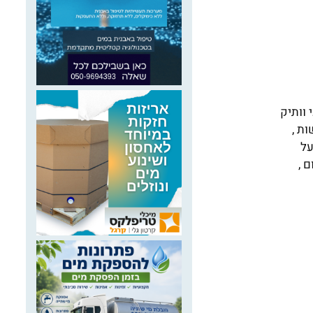
 וותיק
ת ,
על
 ,