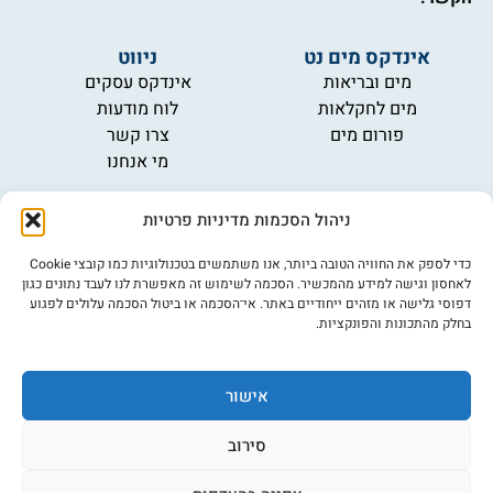
אינדקס מים נט
ניווט
מים ובריאות
אינדקס עסקים
מים לחקלאות
לוח מודעות
פורום מים
צרו קשר
מי אנחנו
מידע
ניהול הסכמות מדיניות פרטיות
תקנון
הרשמה לניוזלטר
כדי לספק את החוויה הטובה ביותר, אנו משתמשים בטכנולוגיות כמו קובצי Cookie
פרסמו אצלנו
לאחסון וגישה למידע מהמכשיר. הסכמה לשימוש זה מאפשרת לנו לעבד נתונים כגון
דפוסי גלישה או מזהים ייחודיים באתר. אי־הסכמה או ביטול הסכמה עלולים לפגוע
הצהרת נגישות
בחלק מהתכונות והפונקציות.
מדיניות פרטיות
אישור
©כל הזכויות שמורות למים נט (נוסד בשנת 2007)
אתר: דיביין
סירוב