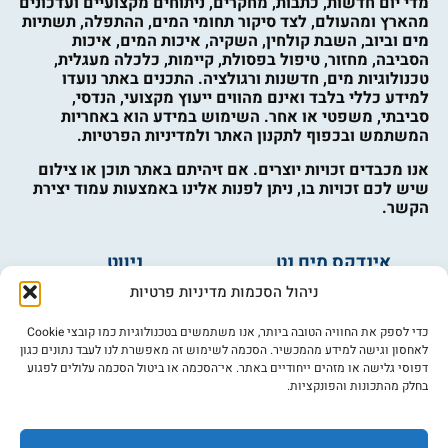
מדי יום חדשות, כתבות, מחקרים, ניתוחים מקצועיים ועדכונים
מהארץ ומהעולם, לצד סיקור תחומי המים, ההתפלה, תשתיות
מים וביוב, השבת קולחין, השקיה, איכות המים, איכות
הסביבה, מחזור, טיפול בפסולת, קיימות, כלכלה מעגלית,
טכנולוגיות מים, חדשנות ורגולציה. התכנים באתר נועדו
למידע כללי בלבד ואינם מהווים ייעוץ מקצועי, הנדסי,
סביבתי, משפטי או אחר. השימוש במידע הוא באחריות
המשתמש ובכפוף לתקנון האתר ולמדיניות הפרטיות.
אנו מכבדים זכויות יוצרים. אם זיהיתם באתר תוכן או צילום
שיש לכם זכויות בו, ניתן לפנות אלינו באמצעות עמוד יצירת
הקשר.
אינדקס מים נט
ניווט
מים ובריאות
אינדקס עסקים
ניהול הסכמות מדיניות פרטיות
מים לחקלאות
לוח מודעות
פורום מים
צרו קשר
כדי לספק את החוויה הטובה ביותר, אנו משתמשים בטכנולוגיות כמו קובצי Cookie
לאחסון וגישה למידע מהמכשיר. הסכמה לשימוש זה מאפשרת לנו לעבד נתונים כגון
מי אנחנו
דפוסי גלישה או מזהים ייחודיים באתר. אי־הסכמה או ביטול הסכמה עלולים לפגוע
בחלק מהתכונות והפונקציות.
מידע
תקנון
הרשמה לניוזלטר