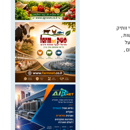
 וותיק
ת ,
על
 ,