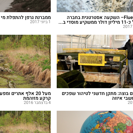
חברת Fluence– השקעה אסטרטגית בחברה
ממברנת גרפן להתפלת מי 
מוסדי ב...
1 ביוני 2017
 בוצה: מתקן חדשני לטיהור שפכים
מעל 20 אלף אתרים ו
שבי איווה
קרקע מזוהמת
4 בדצמבר 2016