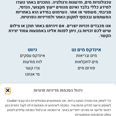
טכנולוגיות מים, חדשנות ורגולציה. התכנים באתר נועדו
למידע כללי בלבד ואינם מהווים ייעוץ מקצועי, הנדסי,
סביבתי, משפטי או אחר. השימוש במידע הוא באחריות
המשתמש ובכפוף לתקנון האתר ולמדיניות הפרטיות.
אנו מכבדים זכויות יוצרים. אם זיהיתם באתר תוכן או צילום
שיש לכם זכויות בו, ניתן לפנות אלינו באמצעות עמוד יצירת
הקשר.
אינדקס מים נט
ניווט
מים ובריאות
אינדקס עסקים
מים לחקלאות
לוח מודעות
פורום מים
צרו קשר
מי אנחנו
מידע
ניהול הסכמות מדיניות פרטיות
תקנון
הרשמה לניוזלטר
כדי לספק את החוויה הטובה ביותר, אנו משתמשים בטכנולוגיות כמו קובצי Cookie
פרסמו אצלנו
לאחסון וגישה למידע מהמכשיר. הסכמה לשימוש זה מאפשרת לנו לעבד נתונים כגון
הצהרת נגישות
דפוסי גלישה או מזהים ייחודיים באתר. אי־הסכמה או ביטול הסכמה עלולים לפגוע
בחלק מהתכונות והפונקציות.