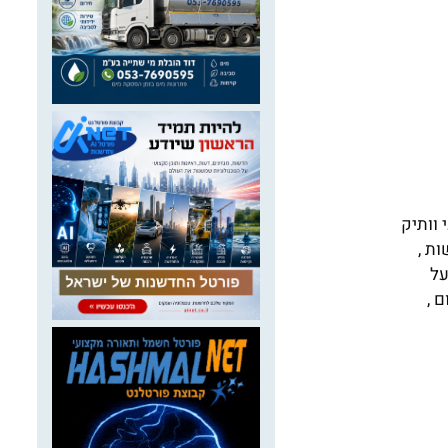
 וותיק
ת ,
על
 ,