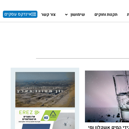
אינדקס עסקים
ת
תקנות וחוקים
שימושון
צור קשר
די המים אשקלון ומי