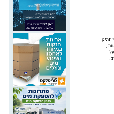
 וותיק
ת ,
על
 ,