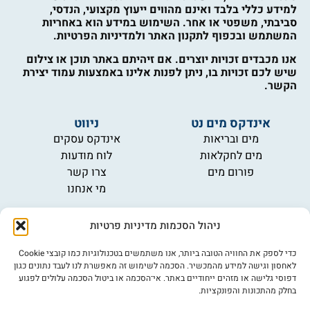
למידע כללי בלבד ואינם מהווים ייעוץ מקצועי, הנדסי,
סביבתי, משפטי או אחר. השימוש במידע הוא באחריות
המשתמש ובכפוף לתקנון האתר ולמדיניות הפרטיות.
אנו מכבדים זכויות יוצרים. אם זיהיתם באתר תוכן או צילום
שיש לכם זכויות בו, ניתן לפנות אלינו באמצעות עמוד יצירת
הקשר.
אינדקס מים נט
ניווט
מים ובריאות
אינדקס עסקים
מים לחקלאות
לוח מודעות
פורום מים
צרו קשר
מי אנחנו
מידע
ניהול הסכמות מדיניות פרטיות
תקנון
הרשמה לניוזלטר
כדי לספק את החוויה הטובה ביותר, אנו משתמשים בטכנולוגיות כמו קובצי Cookie
פרסמו אצלנו
לאחסון וגישה למידע מהמכשיר. הסכמה לשימוש זה מאפשרת לנו לעבד נתונים כגון
דפוסי גלישה או מזהים ייחודיים באתר. אי־הסכמה או ביטול הסכמה עלולים לפגוע
הצהרת נגישות
בחלק מהתכונות והפונקציות.
מדיניות פרטיות